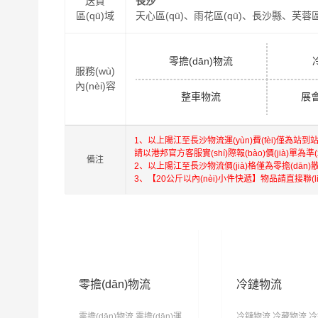
送貨
長沙
區(qū)域
天心區(qū)、雨花區(qū)、長沙縣、芙蓉區(
零擔(dān)物流
服務(wù)
內(nèi)容
整車物流
展會
1、以上
陽江
至
長沙
物流運(yùn)費(fèi)僅為站到站
請以港邦官方客服實(shí)際報(bào)價(jià)單為準(
備注
2、以上
陽江
至
長沙
物流價(jià)格僅為零擔(dān)
3、【20公斤以內(nèi)小件快遞】物品請直接聯(
零擔(dān)物流
冷鏈物流
零擔(dān)物流,零擔(dān)運
冷鏈物流,冷藏物流,