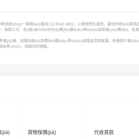
邦物流
統(tǒng)一服務(wù)電話
132 8542 4882
，以便我們在最短，最快的時(shí)間為
式：長x寬x高/5000的計(jì)費(fèi)標(biāo)準(zhǔn)收取運(yùn)費(fèi)，
為參考價(jià)格，如需詳細(xì)資費(fèi)標(biāo)準(zhǔn)請電話咨詢客服。普通客戶報(bào)
à)格為準(zhǔn)，感謝您的理解。
jià)
貨物保價(jià)
代收貨款