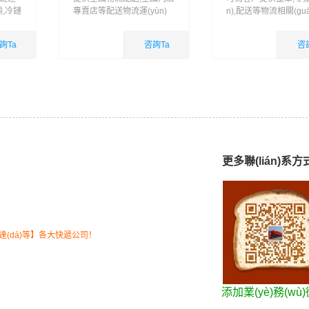
輸,冷鏈
專賣店等配送物流運(yùn)
n),配送等物流相關(gu
輸服務(wù)
(yùn)輸服務(wù),可
車包車展會巡展專車運(
詢Ta
咨詢Ta
咨
n)輸
國內(nèi)業
國內(nèi)業
查看詳細(xì)
查看詳細(xì)
(yè)務(wù)
(yè)務(wù)
更多聯(lián)系方
一達(dá)等】各大快遞公司！
添加業(yè)務(wù