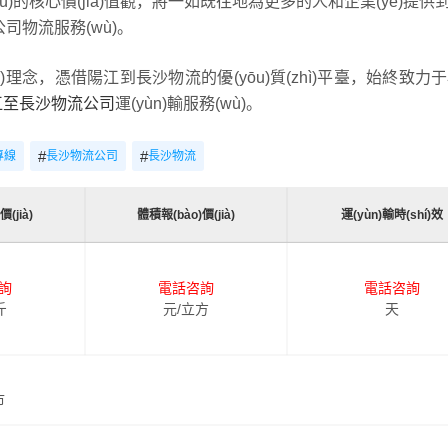
wù)的核心價(jià)值觀，將一如既往地為更多的人和企業(yè)提供到
公司物流服務(wù)。
ù)理念，憑借陽江到長沙物流的優(yōu)質(zhì)平臺，始終致力
江至長沙物流公司
運(yùn)輸服務(wù)。
#
#
專線
長沙物流公司
長沙物流
(jià)
體積報(bào)價(jià)
運(yùn)輸時(shí)效
詢
電話咨詢
電話咨詢
斤
元/立方
天
市