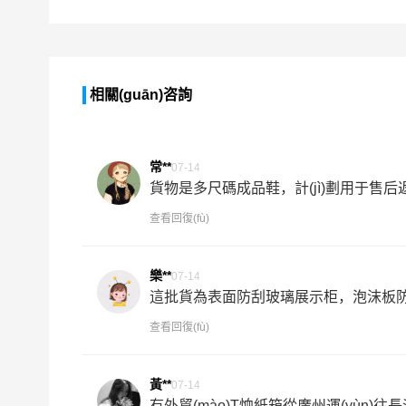
相關(guān)咨詢
常**
07-14
貨物是多尺碼成品鞋，計(jì)劃用于售后返
查看回復(fù)
樂**
07-14
這批貨為表面防刮玻璃展示柜，泡沫板防護(
查看回復(fù)
黃**
07-14
有外貿(mào)T恤紙箱從廣州運(yùn)往