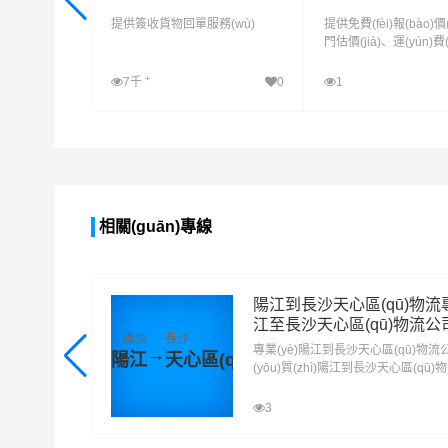
提供簽收貨物回單服務(wù)
提供免費(fèi)報(bào)價(
門估價(jià)、運(yùn)費(f
ù)算等服務(wù)
+
7千
0
1
查看詳細(xì)
查看詳細(xì)
相關(guān)專線
陽江到長沙天心區(qū)物流
江至長沙天心區(qū)物流公
廣東
長沙
專業(yè)陽江到長沙天心區(qū)物
→
陽江
天心區(qū)
(yōu)質(zhì)陽江到長沙天心區(qū
致力于為客戶提供優(yōu)質(zhì)
綜合陽江到長沙天心區(qū)物流專線
3
沙天心區(qū)物流運(yùn)輸服務(wù