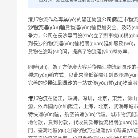
高效的一站式綜合陽江到長沙物流專線-陽江至長沙物流運
港邦物流作為專業(yè)的
陽江物流公司|陽江市物流公
沙物流運(yùn)輸
貨物運(yùn)輸更加安全、及時(s
爭力，公司在長沙專門設(shè)立了辦事機(jī)構(g
到長沙的物流運(yùn)輸相關(guān)延伸服務(wù)，
貨物在途時(shí)間，提高了物流運(yùn)輸效率。
同時(shí)，為了方便廣大客戶從陽江物流到長沙的不
種運(yùn)輸方式，以此來降低從陽江到長沙運(y
完善的從
陽江到長沙
的一站式優(yōu)質(zhì)物流服
港邦物流
在陽江，珠海，深圳，北京，東莞，佛山，武漢和
源，依靠國內(nèi)陽江，上海，北京，武漢等城市為轉(
特快運(yùn)輸，航空貨運(yùn)代理，城市物流配送
地付款，貨到付款，代收貨款等物流相關(guān)延伸增
門，臺灣地區(qū)之間的物流往返運(yùn)輸業(yè