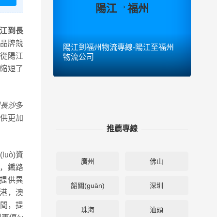
→
陽江
福州
江到長
流品牌競
陽江到福州物流專線-陽江至福州
陽江
供從陽江
物流公司
物流
送，縮短了
長沙
多
提供更加
推薦專線
uò)資
廣州
佛山
)，鐵路
并提供異
韶關(guān)
深圳
香港，澳
)間，提
珠海
汕頭