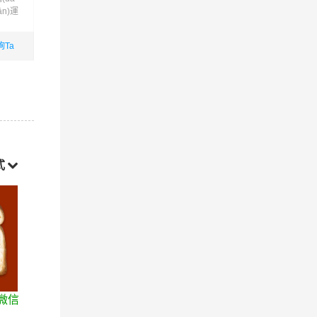
ān)運
輸,物流包車,包車運(yùn)
邦危險(xiǎn)品運(yùn)輸公
提供整
輸?shù)确?wù)服務(wù)
司的品牌危險(xiǎn)品物流
yù
運(yùn)輸專線
詢Ta
咨詢Ta
咨詢Ta
國內(nèi)業
國內(nèi)業
查看詳細(xì)
查看詳細(xì)
(yè)務(wù)
(yè)務(wù)
式
)微信