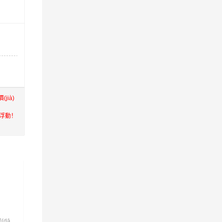
jià)
略有浮動！
整車物流
危險(xiǎn)品運(yùn)
輸
(dā
提供整車物流,整車運(yùn)
危險(xiǎn)品物流公司是港