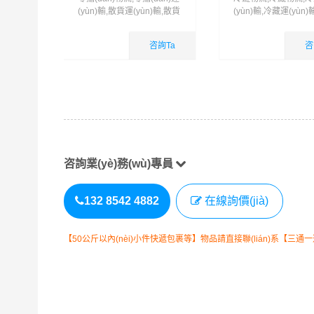
(yùn)輸,散貨運(yùn)輸,散貨
(yùn)輸,冷藏運(yùn)
物流,物流拼車服務(wù)
配送
咨詢Ta
咨
國內(nèi)業
國內(nèi)業
查看詳細(xì)
查看詳細(xì)
(yè)務(wù)
(yè)務(wù)
咨詢業(yè)務(wù)專員
132 8542 4882
在線詢價(jià)
【50公斤以內(nèi)小件快遞包裹等】物品請直接聯(lián)系【三通