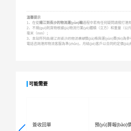
溫馨提示
1、在從
陽江到長沙的物流運(yùn)輸
過程中若有任何疑問請撥打
港
2、不規(guī)則貨物根據(jù)物流行業(yè)體積（立方）和重量（公斤）換算公
毫米（mm）；
3、本站所列由
陽江到長沙的物流專線
價(jià)格與運(yùn)費(fèi)
電話咨詢
港邦物流
客服為準(zhǔn)，月結(jié)客戶以合同約定價(ji
可能需要
簽收回單
預(yù)算報(bào)價(