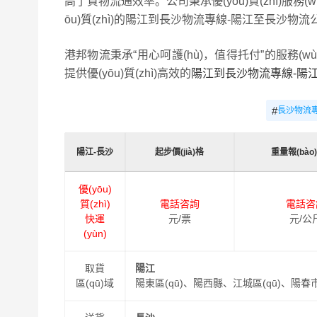
高了貨物流通效率。公司秉承優(yōu)質(zhì)服務(
ōu)質(zhì)的陽江到長沙物流專線-陽江至長沙物流
港邦物流秉承“用心呵護(hù)，值得托付”的服務(w
提供優(yōu)質(zhì)高效的
陽江到長沙物流專線-陽
#
長沙物流
陽江-長沙
起步價(jià)格
重量報(bào)價
優(yōu)
質(zhì)
電話咨詢
電話咨
快運
元/票
元/公
(yùn)
取貨
陽江
區(qū)域
陽東區(qū)、陽西縣、江城區(qū)、陽春