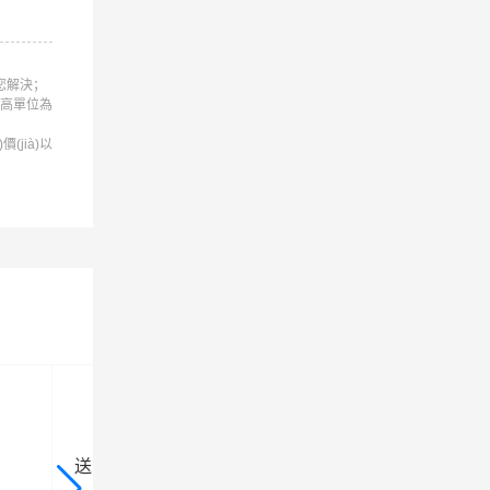
您解決；
長寬高單位為
價(jià)以
送貨上門
上門取貨