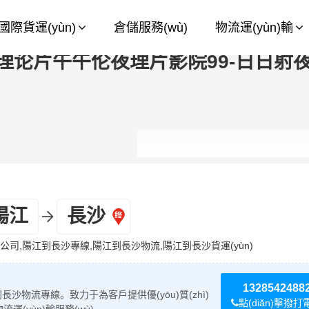
幕-一眉道姑-日本护士毛茸茸-久久偷
國際貨運(yùn)
倉儲服務(wù)
物流運(yùn)輸
师av-日美av-91毛片视频-三级黄色
理论片午午伦夜理片影院99-日日射夜
陽江
長沙
司,陽江到長沙專線,陽江到長沙物流,陽江到長沙貨運(yùn)
1328542488
江到長沙物流專線。致力于為客戶提供優(yōu)質(zhì)
點(diǎn)擊撥打