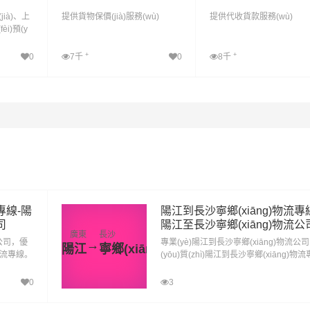
jià)、上
提供貨物保價(jià)服務(wù)
提供代收貨款服務(wù)
èi)預(y
+
+
0
7千
0
8千
查看詳細(xì)
查看詳細(xì)
專線-陽
陽江到長沙寧鄉(xiāng)物流專
司
陽江至長沙寧鄉(xiāng)物流公
廣東
長沙
流公司，優
專業(yè)陽江到長沙寧鄉(xiāng)物流公
→
陽江
寧鄉(xiāng)
)物流專線。
(yōu)質(zhì)陽江到長沙寧鄉(xiāng)物流
高效的一站式
線。致力于為客戶提供優(yōu)質(zhì)高
-陽江至長
站式綜合陽江到長沙寧鄉(xiāng)物流專線
0
3
)。
江至長沙寧鄉(xiāng)物流運(yùn)輸服務(
ù)。