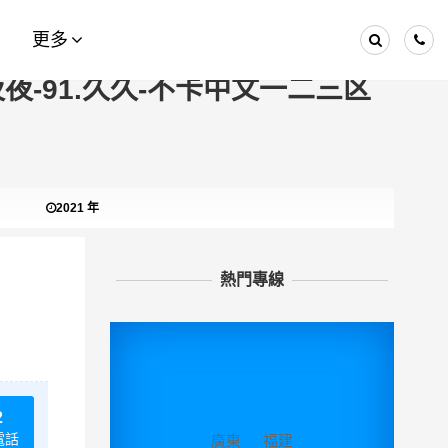
看各类wc女厕嘘嘘偷窃-国产真实乱偷
更多
短视频-亚洲欧美另类综合-2019天天
夜-91.久久-不卡中文一二三区
2021 年
熱門專線
2
電話
廣東
福建