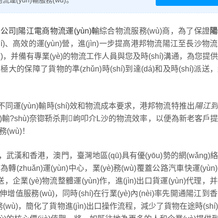
(yùn)輸服務(wù)。
司|陽江電商物流運(yùn)輸
綜合物流服務(wù)商，為了保證
陽
hí)、高效的運(yùn)營，進(jìn)一步提高港邦物流陽江至長沙物
òu)，并備有專業(yè)的物流工作人員與您及時(shí)溝通，為您提
極大的保障了貨物的準(zhǔn)時(shí)到達(dá)和及時(shí)派
同運(yùn)輸時(shí)效和物流成本要求，港邦物流特推出
陽江到
ùn)輸?shù)奈锪鞒杀荆岣叩介L沙的物流效率，以便為新老客戶
務(wù)！
香港，澳門，臺灣地區(qū)具有優(yōu)勢的網(wǎng)絡(l
zhuǎn)運(yùn)中心，業(yè)務(wù)覆蓋公路汽車快運(yùn
，企業(yè)物流整體運(yùn)作，進(jìn)出口貨運(yùn)代理，
值服務(wù)，同時(shí)在行業(yè)內(nèi)率先開通陽江到
)務(wù)，簡化了貨物進(jìn)出口操作流程，減少了貨物在途時(shí