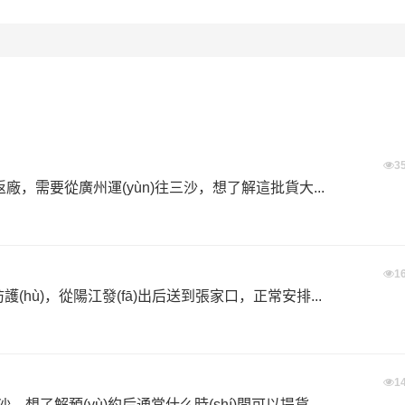
3
廠，需要從廣州運(yùn)往三沙，想了解這批貨大...
1
hù)，從陽江發(fā)出后送到張家口，正常安排...
1
長沙，想了解預(yù)約后通常什么時(shí)間可以提貨。