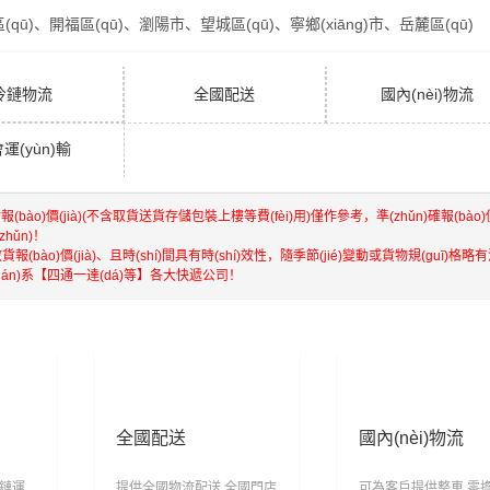
qū)、開福區(qū)、瀏陽市、望城區(qū)、寧鄉(xiāng)市、岳麓區(qū)
冷鏈物流
全國配送
國內(nèi)物流
運(yùn)輸
報(bào)價(jià)(不含取貨送貨存儲包裝上樓等費(fèi)用)僅作參考，準(zhǔn)確報(bào)價(
zhǔn)！
散貨報(bào)價(jià)、且時(shí)間具有時(shí)效性，隨季節(jié)變動或貨物規(guī)格
lián)系【四通一達(dá)等】各大快遞公司！
全國配送
國內(nèi)物流
冷鏈運
提供全國物流配送,全國門店
可為客戶提供整車,零擔