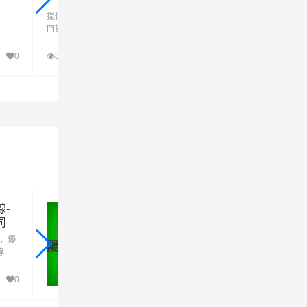
提供送貨上門、派送上樓、門對
提供上門收貨、登門取件等服
門搬運(yùn)等服務(wù)
(wù)
+
+
0
8千
0
8千
查看詳細(xì)
查看詳細(xì)
線-
陽江到長沙芙蓉區(qū)物流專線-
司
江至長沙芙蓉區(qū)物流公司
廣東
長沙
司，優
專業(yè)陽江到長沙芙蓉區(qū)物流公司，優
→
陽江
芙蓉區(qū)
專
(yōu)質(zhì)陽江到長沙芙蓉區(qū)物流專線
效的一
致力于為客戶提供優(yōu)質(zhì)高效的一站
-陽
綜合陽江到長沙芙蓉區(qū)物流專線-陽江至
0
3
w
沙芙蓉區(qū)物流運(yùn)輸服務(wù)。