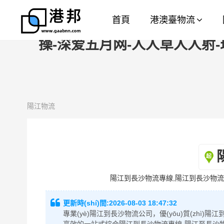
亚洲九九-日韩va-日本三级中文字
首頁
港澳臺物流
精品视频-一呦二呦三呦精品网站-撸大
操-深爱五月网-人人草人人射-
陽江物流
陽江到長沙物流專線,陽江到長沙物流公
更新時(shí)間:
2026-08-03 18:47:32
專業(yè)陽江到長沙物流公司，優(yōu)質(zhì)陽