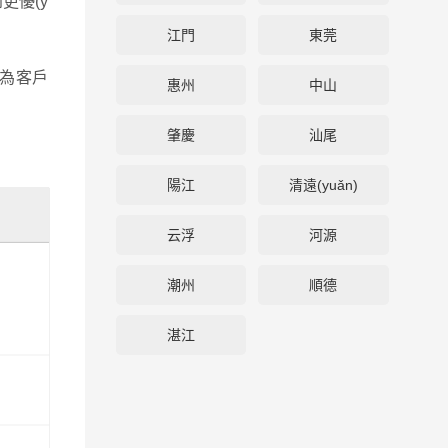
更優(y
江門
東莞
于為客戶
惠州
中山
肇慶
汕尾
陽江
清遠(yuǎn)
云浮
河源
潮州
順德
湛江