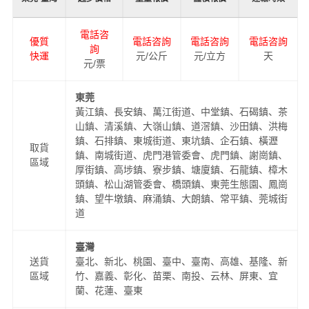
非常樂意為您解決物流相關問題。當然，還有很多優秀的
物流公司
也提供從東莞發物流到臺灣的運輸服務，您也可
以多多咨詢，找到合適您的物流服務商。
#
#
#
#
臺灣物流
臺灣貨運
東莞物流
東莞貨運
東莞-臺灣
起步價格
重量報價
體積報價
運輸時效
電話咨
優質
電話咨詢
電話咨詢
電話咨詢
詢
快運
元/公斤
元/立方
天
元/票
東莞
黃江鎮、長安鎮、萬江街道、中堂鎮、石碣鎮、茶
山鎮、清溪鎮、大嶺山鎮、道滘鎮、沙田鎮、洪梅
鎮、石排鎮、東城街道、東坑鎮、企石鎮、橫瀝
取貨
鎮、南城街道、虎門港管委會、虎門鎮、謝崗鎮、
區域
厚街鎮、高埗鎮、寮步鎮、塘廈鎮、石龍鎮、樟木
頭鎮、松山湖管委會、橋頭鎮、東莞生態園、鳳崗