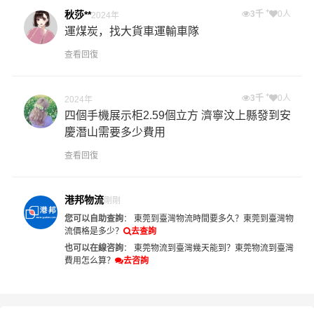
+
張小**
3千
0人
2024年
362箱，22.3方，從南沙-保定市高碑店市白
溝，請問價格
查看回復
+
秋莎**
3千
0人
2024年
運煤炭，找大貨車運輸車隊
查看回復
+
3千
0人
2024年
四個手機展示柜2.59個立方 濟寧汶上縣發到安
慶潛山需要多少費用
查看回復