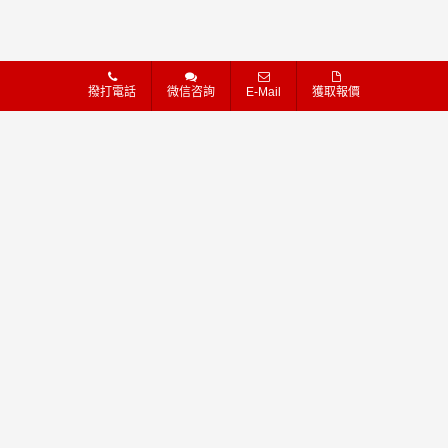
粵ICP備16111739號
我也需要這樣的網站
撥打電話
微信咨詢
E-Mail
獲取報價
石家莊
太原
呼和浩特
沈陽
長春
哈爾濱
上海
南京
蘇州
寧波
更多+