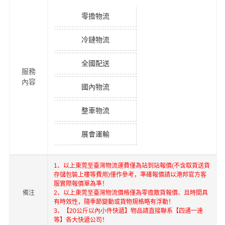
鎮、望牛墩鎮、麻涌鎮、大朗鎮、常平鎮、莞城街
道
臺灣
送貨
臺北、新北、桃園、臺中、臺南、高雄、基隆、新
區域
竹、嘉義、彰化、苗栗、南投、云林、屏東、宜
蘭、花蓮、臺東
零擔物流
冷鏈物流
全國配送
服務
內容
國內物流
整車物流
展會運輸