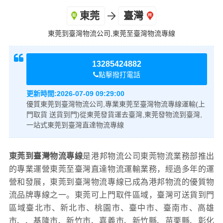
東莞
臺灣
東莞到臺灣物流公司,東莞至臺灣物流專線
2
0
13285424882
點擊撥打電話
+
更新時間:
2026-07-09 09:29:00
優質東莞到臺灣物流公司,專業東莞至臺灣物流專線運輸(上
門取貨 送貨到門)從東莞發貨運去臺灣,東莞發物流到臺灣,
一站式東莞到臺灣直達物流專線
東莞到臺灣物流專線
是港邦物流公司東莞物流業務部推出
的專業運營東莞至臺灣直達物流運輸業務，經過多年的運
營和發展，東莞到臺灣物流專線已成為港邦物流的優質物
流品牌專線之一。東莞可上門取件區域，臺灣可送貨到門
區域臺北市、新北市、桃園市、臺中市、臺南市、高雄
市、、基隆市、新竹市、嘉義市、新竹縣、苗栗縣、彰化