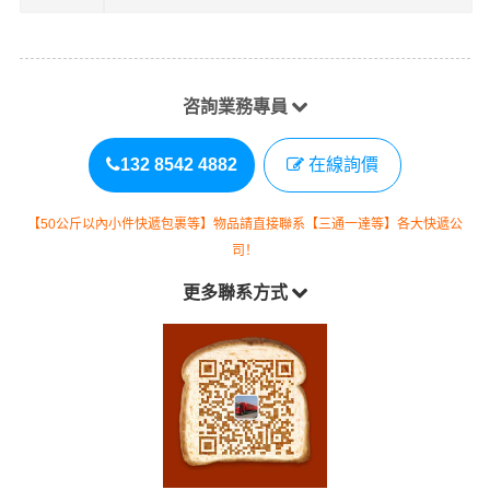
1、以上
東莞
至
臺灣
物流運費僅為站到站報價(不含取貨送貨
存儲包裝上樓等費用)僅作參考，準確報價請以港邦官方客
服實際報價單為準！
備注
2、以上
東莞
至
臺灣
物流價格僅為零擔散貨報價、且時間具
有時效性，隨季節變動或貨物規格略有浮動！
3、【20公斤以內小件快遞】物品請直接聯系【四通一達
等】各大快遞公司！
咨詢業務專員
132 8542 4882
在線詢價
【50公斤以內小件快遞包裹等】物品請直接聯系【三通一達等】各大快遞公
司！
更多聯系方式