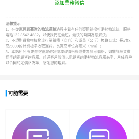
添加業務微信
溫馨提示
1、在從
東莞到臺灣的物流運輸
過程中若有任何疑問請撥打
港邦物流
統一服務
電話
132 8542 4882
，以便我們在最短，最快的時間為您解決；
2、不規則貨物根據物流行業體積（立方）和重量（公斤）換算公式：長x寬x
高/5000的計費標準收取運費，長寬高單位為毫米（mm）；
3、本站所列由
東莞到臺灣的物流專線
價格與運費為參考價格，如需詳細資費
標準請電話咨詢客服。普通客戶報價以電話咨詢
港邦物流
客服為準，月結客戶
以合同約定價格為準，感謝您的理解。