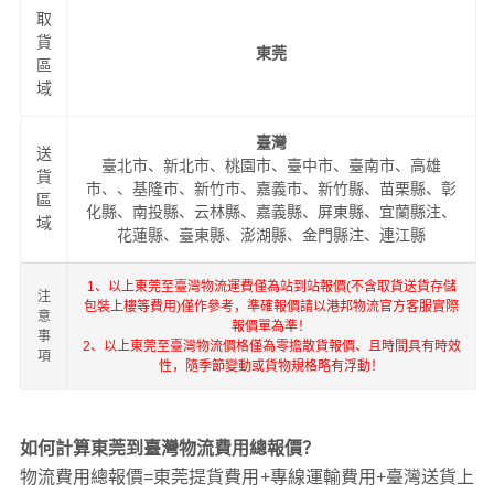
運
輸
起步價格
重量報價
體積報價
運輸時效
方
式
暫無報價
無
您可以致電
13285424882
咨詢
取
貨
東莞
區
域
臺灣
送
臺北市、新北市、桃園市、臺中市、臺南市、高雄
貨
市、、基隆市、新竹市、嘉義市、新竹縣、苗栗縣、彰
區
化縣、南投縣、云林縣、嘉義縣、屏東縣、宜蘭縣注、
域
花蓮縣、臺東縣、澎湖縣、金門縣注、連江縣
1、以上東莞至臺灣物流運費僅為站到站報價(不含取貨送貨存儲
注