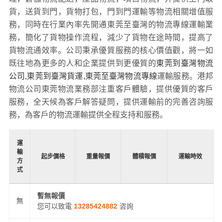
港邦物流公司東莞物流業務部在等地具有優勢的物流網絡
資源，依靠臺北市、新北市、桃園市、臺中市、臺南市、
高雄市、、基隆市、新竹市、嘉義市、新竹縣、苗栗縣、
彰化縣、南投縣、云林縣、嘉義縣、屏東縣、宜蘭縣注、
花蓮縣、臺東縣、澎湖縣、金門縣注、連江縣為轉運中
心，業務覆蓋公路汽車快運，鐵路特快運輸，航空貨運代
理，倉儲物流配送，產品物流，項目物流，并提供上門取
貨，送貨到門，貨物打包，門到門運輸等物流相關增值服
務，同時在行業內率先開通東莞至臺灣的物流專線運輸業
務，簡化了貨物操作流程，減少了貨物在途時間，提高了
貨物流通效率。公司秉承優質服務的核心價值觀，將一如
既往地為更多的人和企業提供到更優質的
東莞到臺灣物流
公司,東莞到臺灣貨運,東莞至臺灣物流專線
運輸服務。港邦
物流公司東莞物流業務部注重客戶體驗，提供優質的客戶
服務，全天候為客戶解答疑問，提供運輸前的完善咨詢服
務，為客戶的物流運輸提供全程支持和服務。