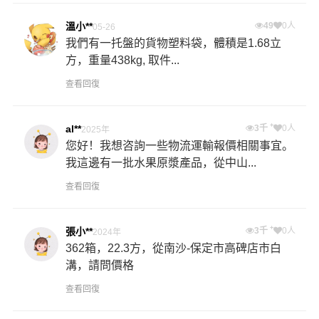
15
0人
06-23
"天津市西青區智慧山北塔A座1403 " 720kg 2.
2個方，二個卡...
查看回復
溫小**
49
0人
05-26
我們有一托盤的貨物塑料袋，體積是1.68立
方，重量438kg, 取件...
查看回復
+
al**
3千
0人
2025年
您好！我想咨詢一些物流運輸報價相關事宜。
我這邊有一批水果原漿產品，從中山...
查看回復