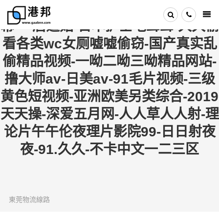
亚洲九九-日韩va-日本三级中文字
幕-一眉道姑-日本护士毛茸茸-久久偷
看各类wc女厕嘘嘘偷窃-国产真实乱
偷精品视频-一呦二呦三呦精品网站-
撸大师av-日美av-91毛片视频-三级
黄色短视频-亚洲欧美另类综合-2019
天天操-深爱五月网-人人草人人射-理
论片午午伦夜理片影院99-日日射夜
夜-91.久久-不卡中文一二三区
東莞物流線路
2