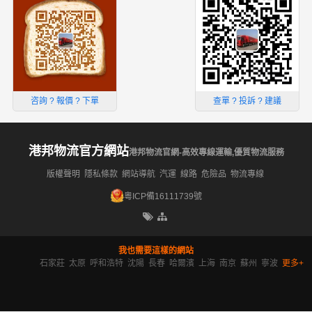
132 8542 4882
咨詢 ? 報價 ? 下單
更多聯系方式
微信客服
微信客服
咨詢 ? 報價 ? 下單
查單 ? 投訴 ? 建議
港邦物流官方網站
港邦物流官網-高效專線運輸,優質物流服務
版權聲明
隱私條款
網站導航
汽運
線路
危險品
物流專線