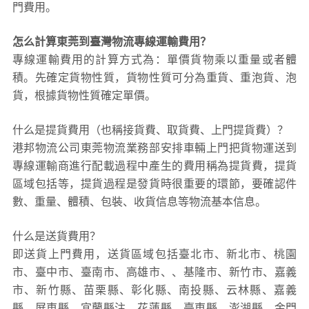
包裝上樓等費用)僅作參考，準確報價請以港邦物流官方客服實際
意
報價單為準！
事
2、以上東莞至臺灣物流價格僅為零擔散貨報價、且時間具有時效
項
性，隨季節變動或貨物規格略有浮動！
如何計算東莞到臺灣物流費用總報價？
物流費用總報價=東莞提貨費用+專線運輸費用+臺灣送貨上
門費用。
怎么計算東莞到臺灣物流專線運輸費用？
專線運輸費用的計算方式為：單價貨物乘以重量或者體
積。先確定貨物性質，貨物性質可分為重貨、重泡貨、泡
貨，根據貨物性質確定單價。
什么是提貨費用（也稱接貨費、取貨費、上門提貨費）？
港邦物流公司東莞物流業務部安排車輛上門把貨物運送到
專線運輸商進行配載過程中產生的費用稱為提貨費，提貨
區域包括等，提貨過程是發貨時很重要的環節，要確認件