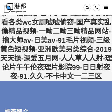
亚洲九九-日韩va-日本三级中文字
幕-一眉道姑-日本护士毛茸茸-久久偷
看各类wc女厕嘘嘘偷窃-国产真实乱
偷精品视频-一呦二呦三呦精品网站-
撸大师av-日美av-91毛片视频-三级
黄色短视频-亚洲欧美另类综合-2019
天天操-深爱五月网-人人草人人射-理
论片午午伦夜理片影院99-日日射夜
夜-91.久久-不卡中文一二三区
#
#
#
#
#
#
#
#
#
#
#
#
#
#
#
#
#
#
標簽聚合