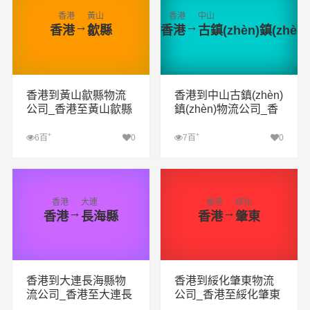
香港
黃山
香港
中山
→
→
香港
歙縣
香港
古鎮(zhèn)鎮(zhèn)
香港到黃山歙縣物流
香港到中山古鎮(zhèn)
公司_香港至黃山歙縣
鎮(zhèn)物流公司_香
物流專線
港至中山古鎮(zhèn)鎮
(zhèn)物流專線
+
+
6百
0
7百
0
查看詳細(xì)
查看詳細(xì)
香港
大連
香港
綏化
→
→
香港
長海縣
香港
肇東
香港到大連長海縣物
香港到綏化肇東物流
流公司_香港至大連長
公司_香港至綏化肇東
海縣物流專線
物流專線