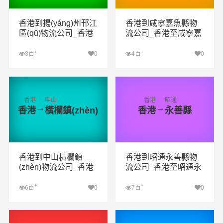
香港到揚(yáng)州邗江
香港到咸寧嘉魚縣物
區(qū)物流公司_香港
流公司_香港至咸寧嘉
至揚(yáng)州邗江區
魚縣物流專線
(qū)物流專線
+
+
8百
0
4百
0
查看詳細(xì)
查看詳細(xì)
香港
中山
香港
昭通
→
→
香港
橫欄鎮(zhèn)
香港
永善縣
香港到中山橫欄鎮
香港到昭通永善縣物
(zhèn)物流公司_香港
流公司_香港至昭通永
至中山橫欄鎮(zhèn)物
善縣物流專線
流專線
+
+
6百
0
7百
0
查看詳細(xì)
查看詳細(xì)