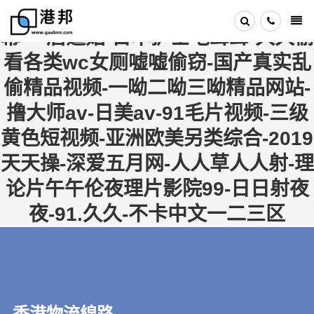
亚洲九九-日韩va-日本三级中文字
幕-一眉道姑-日本护士毛茸茸-久久偷
看各类wc女厕嘘嘘偷窃-国产真实乱
偷精品视频-一呦二呦三呦精品网站-
撸大师av-日美av-91毛片视频-三级
黄色短视频-亚洲欧美另类综合-2019
天天操-深爱五月网-人人草人人射-理
论片午午伦夜理片影院99-日日射夜
夜-91.久久-不卡中文一二三区
香港物流線路