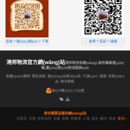
咨詢 ? 報(bào)價(jià) ? 下單
查單 ? 投訴 ? 建議
港邦物流官方網(wǎng)站
港邦物流官網(wǎng)-高效專線運(yùn)
輸,優(yōu)質(zhì)物流服務(wù)
版權(quán)聲明
隱私條款
網(wǎng)站導(dǎo)航
汽運(yùn)
線路
危險(xiǎn)
品
物流專線
粵ICP備16111739號
我也需要這樣的網(wǎng)站
石家莊
太原
呼和浩特
沈陽
長春
哈爾濱
上海
南京
蘇州
寧波
更多+