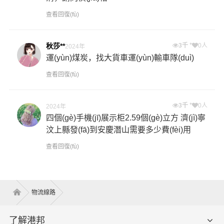
查看回復(fù)
+
秋莎**
3千
0人
2024年
運(yùn)煤炭，找大貨車運(yùn)輸車隊(duì)
查看回復(fù)
+
3千
0人
2024年
四個(gè)手機(jī)展示柜2.59個(gè)立方 濟(jì)寧
汶上縣發(fā)到安慶潛山需要多少費(fèi)用
查看回復(fù)
物流線路
了解港邦