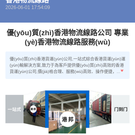
2026-06-01 17:54:09
(q
(q
(q
(q
(q
(q
(q
(q
(q
(q
(q
(q
(q
(q
優(yōu)質(zhì)香港物流線路公司 專業
(q
(q
(q
(q
(yè)香港物流線路服務(wù)
優(yōu)質(zhì)香港貨運(yùn)公司,一站式綜合香港貨運(yùn)運
(yùn)輸解決方案,致力于為客戶提供優(yōu)質(zhì)高效的香港
貨運(yùn)公司,價(jià)格合理、服務(wù)高效、操作便捷，...