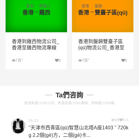
香港
黑龍江
香港
盤錦
→
→
香港
雞西
香港
雙臺子區(qū)
香港到雞西物流公司_
香港到盤錦雙臺子區
香港至雞西物流專線
(qū)物流公司_香港至
盤錦雙臺子區(qū)物流
專線
+
+
7百
0
7百
0
查看詳細(xì)
查看詳細(xì)
Ta們咨詢
香港貨運(YÙN)公司、香港貨運(YÙN)專線、貨物運(YÙN)輸
15
0人
06-23
"天津市西青區(qū)智慧山北塔A座1403 " 720k
g 2.2個(gè)方，二個(gè)卡...