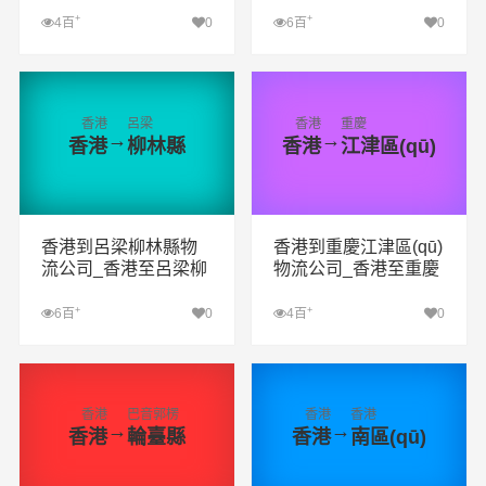
區(qū)物流專線
+
+
4百
0
6百
0
查看詳細(xì)
查看詳細(xì)
香港
呂梁
香港
重慶
→
→
香港
柳林縣
香港
江津區(qū)
香港到呂梁柳林縣物
香港到重慶江津區(qū)
流公司_香港至呂梁柳
物流公司_香港至重慶
林縣物流專線
江津區(qū)物流專線
+
+
6百
0
4百
0
查看詳細(xì)
查看詳細(xì)
香港
巴音郭楞
香港
香港
→
→
香港
輪臺縣
香港
南區(qū)