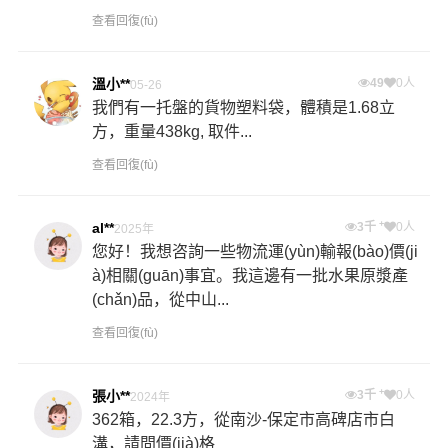
查看回復(fù)
溫小**
49
0人
05-26
我們有一托盤的貨物塑料袋，體積是1.68立
方，重量438kg, 取件...
查看回復(fù)
+
al**
3千
0人
2025年
您好！我想咨詢一些物流運(yùn)輸報(bào)價(ji
à)相關(guān)事宜。我這邊有一批水果原漿產
(chǎn)品，從中山...
查看回復(fù)
+
張小**
3千
0人
2024年
362箱，22.3方，從南沙-保定市高碑店市白
溝，請問價(jià)格