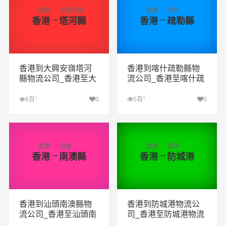
香港
大興安嶺
香港
喀什
→
→
香港
塔河縣
香港
疏勒縣
香港到大興安嶺塔河
香港到喀什疏勒縣物
縣物流公司_香港至大
流公司_香港至喀什疏
興安嶺塔河縣物流專
勒縣物流專線
線
+
+
6百
0
5百
0
查看詳細(xì)
查看詳細(xì)
香港
汕頭
香港
廣西
→
→
香港
南澳縣
香港
防城港
香港到汕頭南澳縣物
香港到防城港物流公
流公司_香港至汕頭南
司_香港至防城港物流
澳縣物流專線
專線