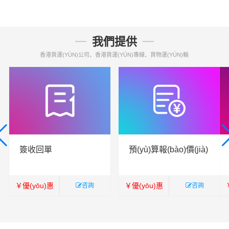
我們提供
香港貨運(YÙN)公司、香港貨運(YÙN)專線、貨物運(YÙN)輸
簽收回單
預(yù)算報(bào)價(jià)
￥
優(yōu)惠
￥
優(yōu)惠
咨詢
咨詢
￥
暫無
￥
暫無