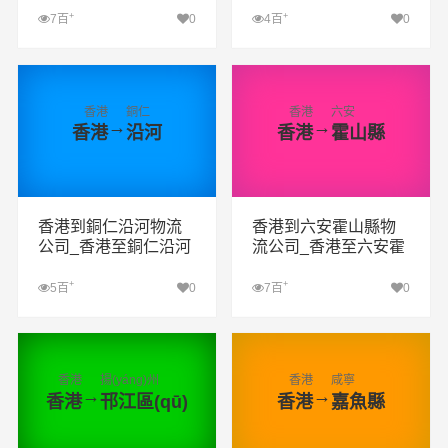
+
+
7百
0
4百
0
查看詳細(xì)
查看詳細(xì)
香港
銅仁
香港
六安
→
→
香港
沿河
香港
霍山縣
香港到銅仁沿河物流
香港到六安霍山縣物
公司_香港至銅仁沿河
流公司_香港至六安霍
物流專線
山縣物流專線
+
+
5百
0
7百
0
查看詳細(xì)
查看詳細(xì)
香港
揚(yáng)州
香港
咸寧
→
→
香港
邗江區(qū)
香港
嘉魚縣