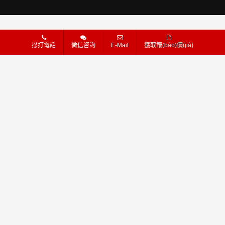
撥打電話
微信咨詢
E-Mail
獲取報(bào)價(jià)