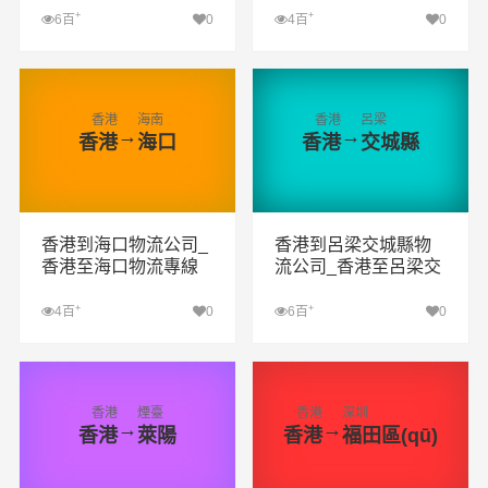
+
+
6百
0
4百
0
查看詳細(xì)
查看詳細(xì)
香港
海南
香港
呂梁
→
→
香港
海口
香港
交城縣
香港到海口物流公司_
香港到呂梁交城縣物
香港至海口物流專線
流公司_香港至呂梁交
城縣物流專線
+
+
4百
0
6百
0
查看詳細(xì)
查看詳細(xì)
香港
煙臺
香港
深圳
→
→
香港
萊陽
香港
福田區(qū)