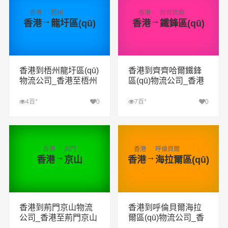
香港
梧州
香港
齊齊哈爾
→
→
香港
龍圩區(qū)
香港
鐵鋒區(qū)
香港到梧州龍圩區(qū)
香港到齊齊哈爾鐵鋒
物流公司_香港至梧州
區(qū)物流公司_香港
龍圩區(qū)物流專線
至齊齊哈爾鐵鋒區(qū)
物流專線
+
+
4百
0
7百
0
查看詳細(xì)
查看詳細(xì)
香港
荊門
香港
呼倫貝爾
→
→
香港
京山
香港
海拉爾區(qū)
香港到荊門京山物流
香港到呼倫貝爾海拉
公司_香港至荊門京山
爾區(qū)物流公司_香
物流專線
港至呼倫貝爾海拉爾