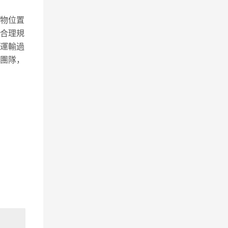
貨物位置
夠合理規
物運輸過
服團隊，