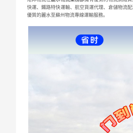
快運、鐵路特快運輸、航空貨運代理、倉儲物流配
優質的麗水至蘇州物流專線運輸服務。