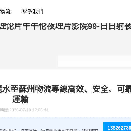
幕-一眉道姑-日本护士毛茸茸-久久偷
物流
聯系我們
师av-日美av-91毛片视频-三级黄色
理论片午午伦夜理片影院99-日日射夜
麗水至蘇州物流專線高效、安全、可
運輸
時間:
2026-07-10 12:06:44
13826278
貨物倉儲、城市配送、物流解決方案策劃等。我們擁有