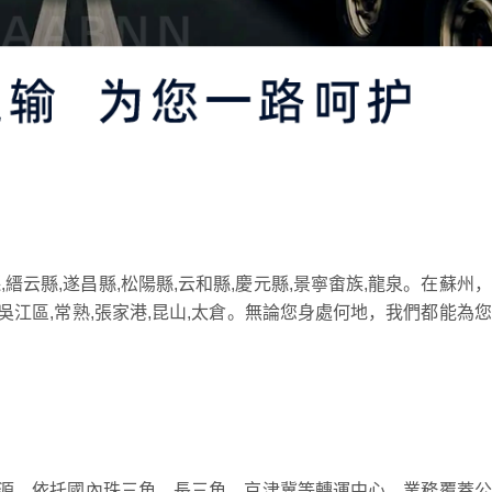
縉云縣,遂昌縣,松陽縣,云和縣,慶元縣,景寧畬族,龍泉。在蘇州
,吳江區,常熟,張家港,昆山,太倉。無論您身處何地，我們都能為
源，依托國內珠三角、長三角、京津冀等轉運中心，業務覆蓋公