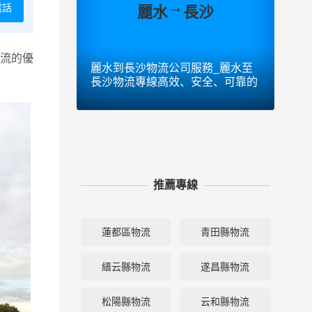
→
電話
麗水
長沙
流的優
麗水到長沙物流公司服務_麗水至
麗水
長沙物流專線高效、安全、可靠的
拉薩
運輸
運輸
推薦專線
蓮都區物流
青田縣物流
縉云縣物流
遂昌縣物流
松陽縣物流
云和縣物流