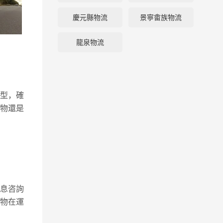
慶元縣物流
景寧畬族物流
龍泉物流
型，確
物還是
息咨詢
物在運