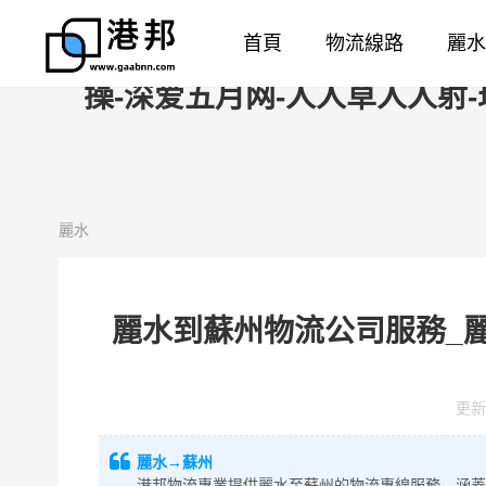
亚洲九九-日韩va-日本三级中文字
首頁
物流線路
麗水
精品视频-一呦二呦三呦精品网站-撸大
操-深爱五月网-人人草人人射-
麗水
麗水到蘇州物流公司服務_
更新
麗水→蘇州
港邦物流專業提供麗水至蘇州的物流專線服務，涵蓋