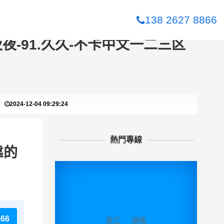
看各类wc女厕嘘嘘偷窃-国产真实乱偷
138 2627 8866
短视频-亚洲欧美另类综合-2019天天
夜-91.久久-不卡中文一二三区
2024-12-04 09:29:24
熱門專線
靠的
866
浙江
湖南